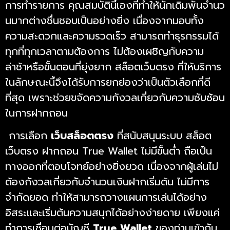
การทำรายการ คุณสมบัตินี้เองที่ทำให้นักเดิมพันจำนว
นมากต่างชื่นชอบเป็นอย่างยิ่ง เนื่องจากมอบทั้ง
ความสะดวกและความรวดเร็ว สามารถทำธุรกรรมได้
ทุกที่ทุกเวลาตามต้องการ ไม่ต้องเผชิญกับความ
ล่าช้าหรือขั้นตอนที่ยุ่งยาก สล็อตเว็บตรง ที่ให้บริการ
ในลักษณะนี้จึงได้รับการยกย่องว่าเป็นตัวเลือกที่ดี
ที่สุด เพราะช่วยขจัดความกังวลเกี่ยวกับความซับซ้อน
ในการฝากถอน
การเลือก
เว็บสล็อตตรง
ที่สนับสนุนระบบ สล็อต
เว็บตรง ฝากถอน True Wallet ไม่มีขั้นต่ำ ถือเป็น
ทางออกที่ตอบโจทย์อย่างยิ่งยวด เนื่องจากผู้เล่นไม่
ต้องกังวลเกี่ยวกับจำนวนเงินฝากเริ่มต้น ไม่มีการ
จำกัดยอด ทำให้สามารถวางแผนการเล่นได้อย่าง
อิสระและเริ่มต้นความสนุกได้อย่างง่ายดาย เพียงแค่
ทำการเชื่อมต่อบัญชี
True Wallet
ของท่านเข้ากับ