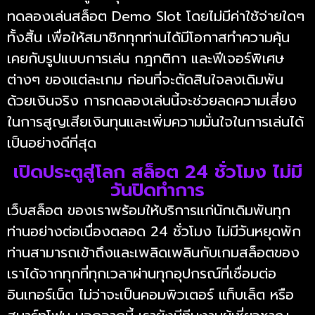
ทดลองเล่นสล็อต Demo Slot โดยไม่มีค่าใช้จ่ายใดๆ
ทั้งสิ้น เพื่อให้สมาชิกทุกท่านได้มีโอกาสทำความคุ้น
เคยกับรูปแบบการเล่น กฎกติกา และฟีเจอร์พิเศษ
ต่างๆ ของแต่ละเกม ก่อนที่จะตัดสินใจลงเดิมพัน
ด้วยเงินจริง การทดลองเล่นนี้จะช่วยลดความเสี่ยง
ในการสูญเสียเงินทุนและเพิ่มความมั่นใจในการเล่นได้
เป็นอย่างดีที่สุด
เปิดประตูสู่โลก สล็อต 24 ชั่วโมง ไม่มี
วันปิดทำการ
เว็บสล็อต ของเราพร้อมให้บริการแก่นักเดิมพันทุก
ท่านอย่างต่อเนื่องตลอด 24 ชั่วโมง ไม่มีวันหยุดพัก
ท่านสามารถเข้าถึงและเพลิดเพลินกับเกมสล็อตของ
เราได้จากทุกที่ทุกเวลาผ่านทุกอุปกรณ์ที่เชื่อมต่อ
อินเทอร์เน็ต ไม่ว่าจะเป็นคอมพิวเตอร์ แท็บเล็ต หรือ