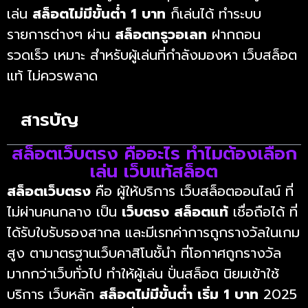
เล่น
สล็อตไม่มีขั้นต่ำ 1 บาท
ก็เล่นได้ ทำระบบ
รายการต่างๆ ผ่าน
สล็อตทรูวอเลท
ฝากถอน
รวดเร็ว เหมาะ สำหรับผู้เล่นที่กำลังมองหา เว็บสล็อต
แท้ ไม่ควรพลาด
สารบัญ
สล็อตเว็บตรง คืออะไร ทำไมต้องเลือก
เล่น เว็บแท้สล็อต
สล็อตเว็บตรง
คือ ผู้ให้บริการ เว็บสล็อตออนไลน์ ที่
ไม่ผ่านคนกลาง เป็น
เว็บตรง สล็อตแท้
เชื่อถือได้ ที่
ได้รับใบรับรองสากล และมีเรทค่าการถูกรางวัลในเกม
สูง ตามาตรฐานเว็บคาสิโนชั้นำ ที่โอกาศถูกรางวัล
มากกว่าเว็บทั่วไป ทำให้ผู้เล่น ปั่นสล็อต นิยมเข้าใช้
บริการ เว็บหลัก
สล็อตไม่มีขั้นต่ำ เริ่ม 1 บาท
2025