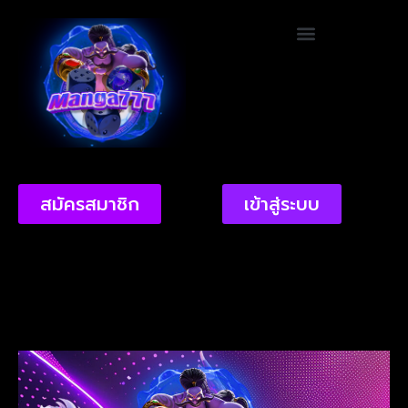
สมัครสมาชิก
เข้าสู่ระบบ