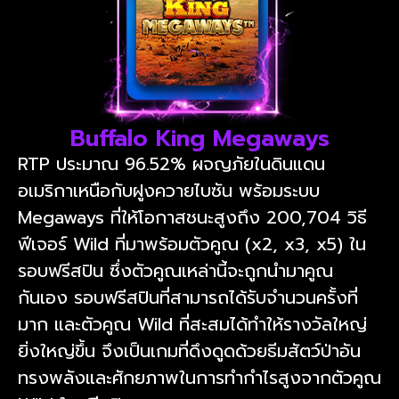
Buffalo King Megaways
RTP ประมาณ 96.52% ผจญภัยในดินแดน
อเมริกาเหนือกับฝูงควายไบซัน พร้อมระบบ
Megaways ที่ให้โอกาสชนะสูงถึง 200,704 วิธี
ฟีเจอร์ Wild ที่มาพร้อมตัวคูณ (x2, x3, x5) ใน
รอบฟรีสปิน ซึ่งตัวคูณเหล่านี้จะถูกนำมาคูณ
กันเอง รอบฟรีสปินที่สามารถได้รับจำนวนครั้งที่
มาก และตัวคูณ Wild ที่สะสมได้ทำให้รางวัลใหญ่
ยิ่งใหญ่ขึ้น จึงเป็นเกมที่ดึงดูดด้วยธีมสัตว์ป่าอัน
ทรงพลังและศักยภาพในการทำกำไรสูงจากตัวคูณ