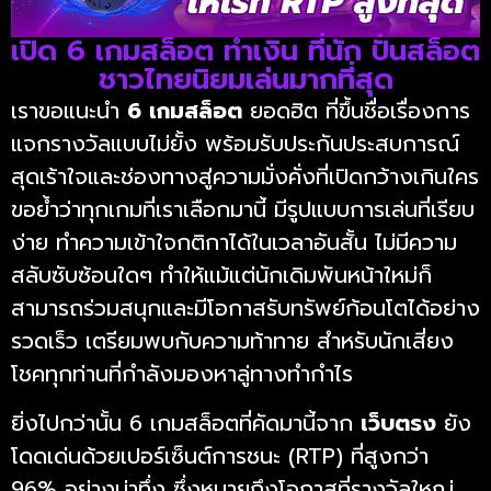
เปิด 6 เกมสล็อต ทำเงิน ที่นัก ปั่นสล็อต
ชาวไทยนิยมเล่นมากที่สุด
เราขอแนะนำ
6 เกมสล็อต
ยอดฮิต ที่ขึ้นชื่อเรื่องการ
แจกรางวัลแบบไม่ยั้ง พร้อมรับประกันประสบการณ์
สุดเร้าใจและช่องทางสู่ความมั่งคั่งที่เปิดกว้างเกินใคร
ขอย้ำว่าทุกเกมที่เราเลือกมานี้ มีรูปแบบการเล่นที่เรียบ
ง่าย ทำความเข้าใจกติกาได้ในเวลาอันสั้น ไม่มีความ
สลับซับซ้อนใดๆ ทำให้แม้แต่นักเดิมพันหน้าใหม่ก็
สามารถร่วมสนุกและมีโอกาสรับทรัพย์ก้อนโตได้อย่าง
รวดเร็ว เตรียมพบกับความท้าทาย สำหรับนักเสี่ยง
โชคทุกท่านที่กำลังมองหาลู่ทางทำกำไร
ยิ่งไปกว่านั้น 6 เกมสล็อตที่คัดมานี้จาก
เว็บตรง
ยัง
โดดเด่นด้วยเปอร์เซ็นต์การชนะ (RTP) ที่สูงกว่า
96% อย่างน่าทึ่ง ซึ่งหมายถึงโอกาสที่รางวัลใหญ่