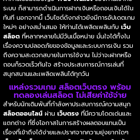
ระบบ ก็สามารถดำเนินการฝากเงินหรือถอนเงินได้ใน
ทันที นอกจากนี้ เว็บไซต์ดังกล่าวยังมีการอัปเดตเกม
ใหม่ๆ อย่างสม่ำเสมอ ให้ท่านได้เพลิดเพลินกับ
เว็บ
สล็อต
ที่หลากหลายไม่มีวันเบื่อหน่าย มั่นใจได้ทั้งใน
เรื่องความปลอดภัยของข้อมูลและระบบการเงิน รวม
ถึงความสะดวกสบายในการใช้งาน ไม่ว่าจะฝากหรือ
ถอนก็รวดเร็วทันใจ สร้างประสบการณ์การเล่นที่
สนุกสนานและเพลิดเพลินได้ทุกวัน
แหล่งรวมเกม สล็อตเว็บตรง พร้อม
ทดลองเล่นสล็อต ไม่เสียค่าใช้จ่าย
สำหรับนักเดิมพันที่กำลังหาประสบการณ์ความสนุก
สล็อตออนไลน์
ผ่าน
เว็บตรง
ที่มีความโดดเด่นและ
แตกต่าง ที่ซึ่งโอกาสในการสร้างผลตอบแทนเป็น
เรื่องที่เข้าถึงได้ง่ายและปราศจากความยุ่งยากใดๆ