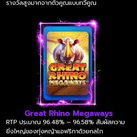
รางวัลสูงมากจากตัวคูณแบบทวีคูณ
Great Rhino Megaways
RTP ประมาณ 96.48% – 96.58% สัมผัสความ
ยิ่งใหญ่ของทุ่งหญ้าแอฟริกาด้วยกลไก